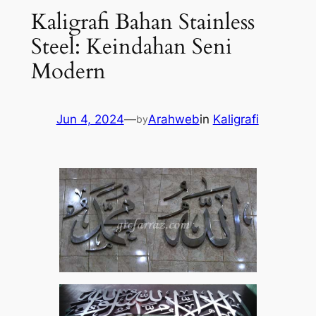
Kaligrafi Bahan Stainless
Steel: Keindahan Seni
Modern
Jun 4, 2024
—
Arahweb
in
Kaligrafi
by