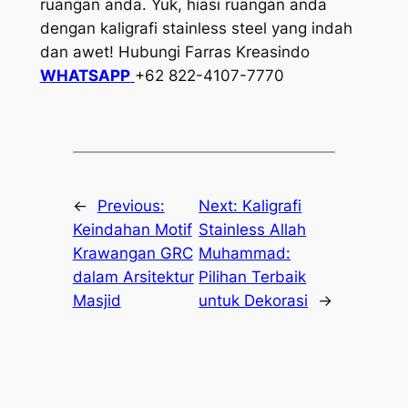
ruangan anda. Yuk, hiasi ruangan anda
dengan kaligrafi stainless steel yang indah
dan awet! Hubungi Farras Kreasindo
WHATSAPP
+62 822-4107-7770
←
Previous:
Next:
Kaligrafi
Keindahan Motif
Stainless Allah
Krawangan GRC
Muhammad:
dalam Arsitektur
Pilihan Terbaik
Masjid
untuk Dekorasi
→