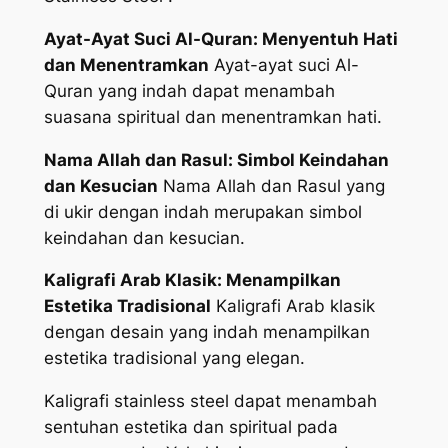
Ayat-Ayat Suci Al-Quran: Menyentuh Hati
dan Menentramkan
Ayat-ayat suci Al-
Quran yang indah dapat menambah
suasana spiritual dan menentramkan hati.
Nama Allah dan Rasul: Simbol Keindahan
dan Kesucian
Nama Allah dan Rasul yang
di ukir dengan indah merupakan simbol
keindahan dan kesucian.
Kaligrafi Arab Klasik: Menampilkan
Estetika Tradisional
Kaligrafi Arab klasik
dengan desain yang indah menampilkan
estetika tradisional yang elegan.
Kaligrafi stainless steel dapat menambah
sentuhan estetika dan spiritual pada