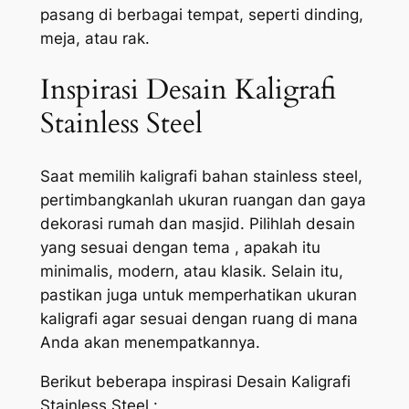
pasang di berbagai tempat, seperti dinding,
meja, atau rak.
Inspirasi Desain Kaligrafi
Stainless Steel
Saat memilih kaligrafi bahan stainless steel,
pertimbangkanlah ukuran ruangan dan gaya
dekorasi rumah dan masjid. Pilihlah desain
yang sesuai dengan tema , apakah itu
minimalis, modern, atau klasik. Selain itu,
pastikan juga untuk memperhatikan ukuran
kaligrafi agar sesuai dengan ruang di mana
Anda akan menempatkannya.
Berikut beberapa inspirasi Desain Kaligrafi
Stainless Steel :