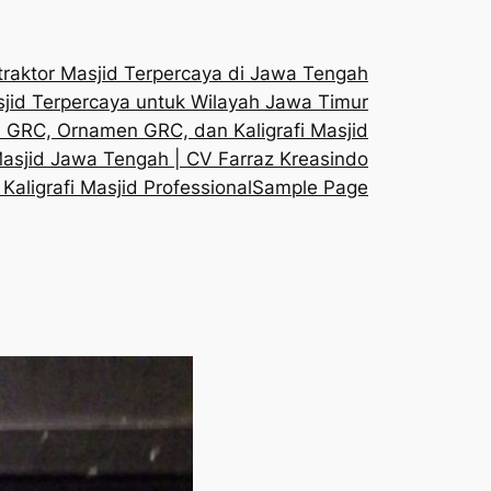
traktor Masjid Terpercaya di Jawa Tengah
sjid Terpercaya untuk Wilayah Jawa Timur
h GRC, Ornamen GRC, dan Kaligrafi Masjid
Masjid Jawa Tengah | CV Farraz Kreasindo
aligrafi Masjid Professional
Sample Page