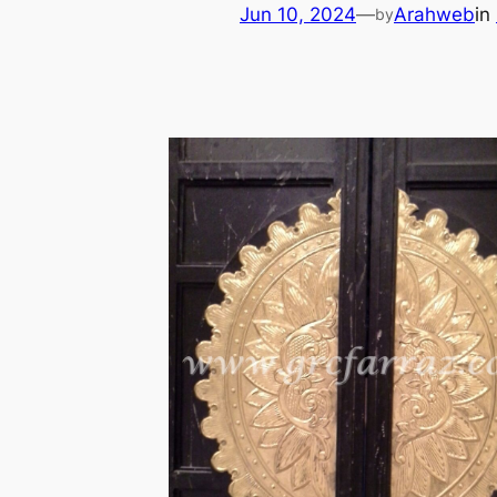
Jun 10, 2024
—
Arahweb
in
by