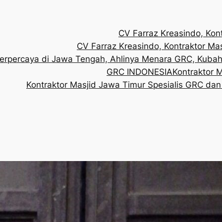
CV Farraz Kreasindo, Kon
CV Farraz Kreasindo, Kontraktor Ma
 Terpercaya di Jawa Tengah, Ahlinya Menara GRC, Kuba
GRC INDONESIA
Kontraktor 
Kontraktor Masjid Jawa Timur Spesialis GRC dan K